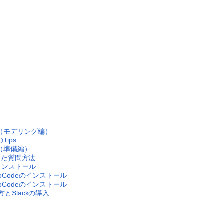
の２（モデリング編）
Tips
１（準備編）
使った質問方法
のインストール
ioCodeのインストール
ioCodeのインストール
とSlackの導入