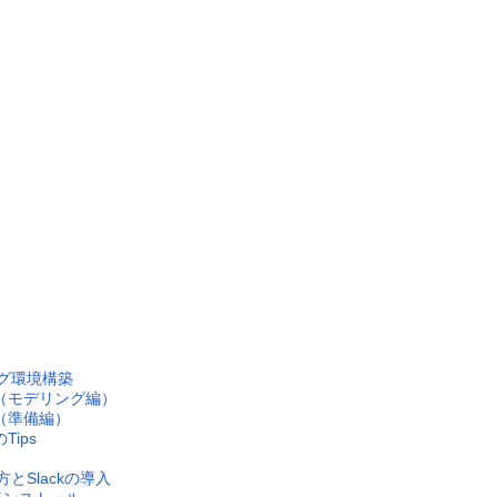
ング環境構築
の２（モデリング編）
１（準備編）
Tips
とSlackの導入