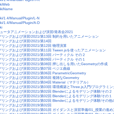
ikiWeb
ikiName
ki/1.4/Manual/Plugin/L-N
ki/1.4/Manual/Plugin/A-D
ki
ュータアニメーションおよび演習/発表会2021
デリングおよび演習/2021/第13回 制約を用いたアニメーション
デリングおよび演習/2021/第14回
デリングおよび演習/2021/第12回 物理演算
デリングおよび演習/2021/第11回 Tween.jsを使ったアニメーション
デリングおよび演習/2021/第10回 パーティクル その２
デリングおよび演習/2021/第09回 パーティクル その１
デリングおよび演習/2021/第08回 押し出しを用いたGeometryの作成
デリングおよび演習/2021/第07回 ベジエ曲線
リングおよび演習/2021/第06回 ParametricGeometry
リングおよび演習/2021/第05回 複雑なGeometry
リングおよび演習/2021/第04回 Material（マテリアル）
デリングおよび演習/2021/第03回 環境構築とThree.js入門/プログラミ
デリングおよび演習/2021/第02回 Blenderによるモデリング体験/そ
デリングおよび演習/2021/第02回 Blenderによるモデリング体験/その
リングおよび演習/2021/第02回 Blenderによるモデリング体験/その他の
デリングおよび演習/2019/第02回
デリングおよび演習/2021/第01回 ガイダンスと演習準備/01_授業の進め方