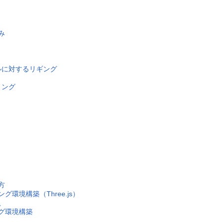
み
モデルに対するリギング
リング
方
グ環境構築（Three.js）
入
ング環境構築