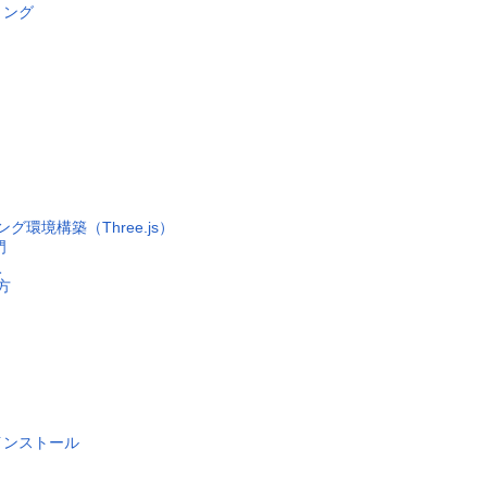
リング
グ環境構築（Three.js）
門
入
方
のインストール