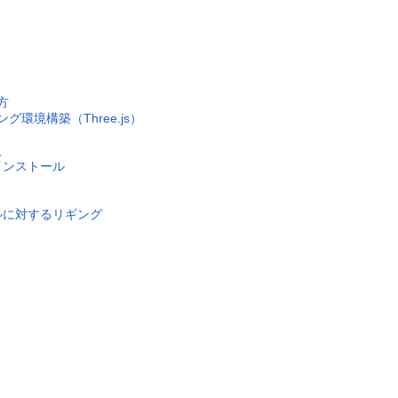
方
グ環境構築（Three.js）
入
のインストール
モデルに対するリギング