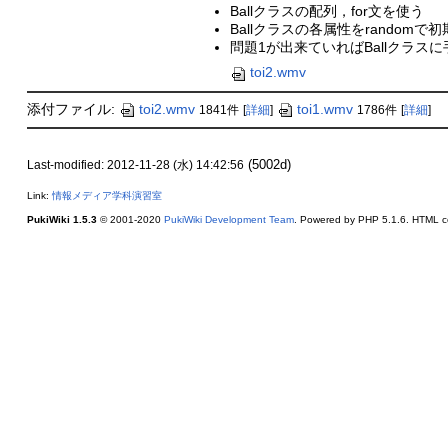
Ballクラスの配列，for文を使う
Ballクラスの各属性をrandomで
問題1が出来ていればBallクラス
toi2.wmv
添付ファイル:
toi2.wmv
toi1.wmv
1841件
[
詳細
]
1786件
[
詳細
]
(5002d)
Last-modified: 2012-11-28 (水) 14:42:56
Link:
情報メディア学科演習室
PukiWiki 1.5.3
© 2001-2020
PukiWiki Development Team
. Powered by PHP 5.1.6. HTML co