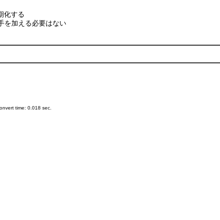
初期化する
に手を加える必要はない
nvert time: 0.018 sec.