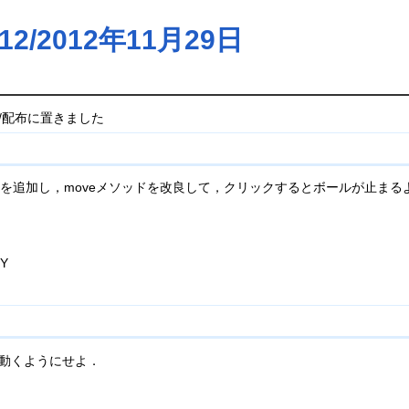
/2012年11月29日
/配布に置きました
型の属性を追加し，moveメソッドを改良して，クリックするとボールが止ま
Y
に動くようにせよ．