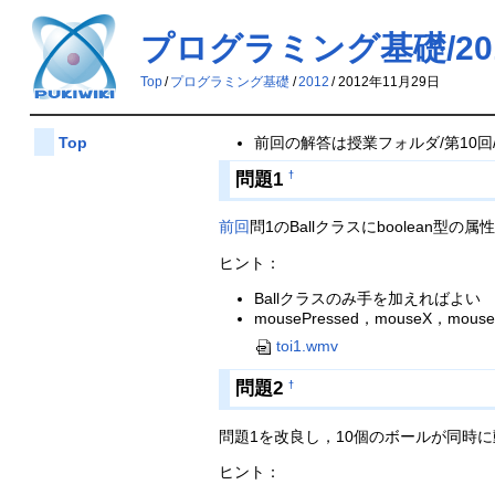
プログラミング基礎/2012
Top
/
プログラミング基礎
/
2012
/
2012年11月29日
前回の解答は授業フォルダ/第10回
Top
問題1
†
前回
問1のBallクラスにboolean
ヒント：
Ballクラスのみ手を加えればよい
mousePressed，mouseX，mouse
toi1.wmv
問題2
†
問題1を改良し，10個のボールが同時
ヒント：