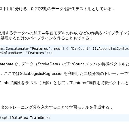
スト用に分ける．0.2で2割のデータを評価テスト用としている．
習に使用するデータへの加工→学習モデルの作成 などの作業をパイプライ
を処理するだけのパイプラインを作ることもできる．
ms.Concatenate("Features", new[] { "DirCount" }).Append(mLContex
eColumnName: "Features"));
atenateで，データ（StrokeData）の"DirCount"メンバを特徴ベクト
．ここではSdcaLogisticRegressionを利用した二項分類のトレ
は，データの"Label"属性をラベル（正解）として，"Features"属性を特
ータのトレーニング分を入力することで学習モデルを作成する．
(splitDataView.TrainSet);