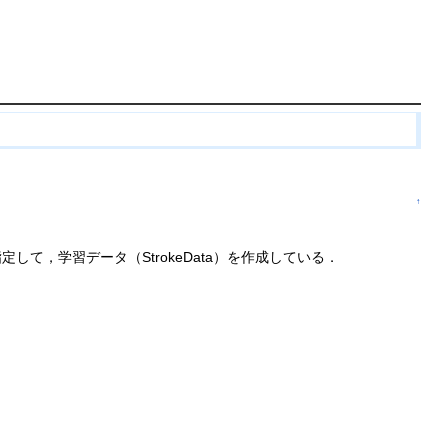
．
↑
て，学習データ（StrokeData）を作成している．