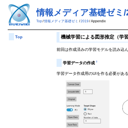
情報メディア基礎ゼミ/201
Top
/
情報メディア基礎ゼミ
/
2019
/
Appendix
機械学習による図形推定（学
Top
前回は作成済みの学習モデルを読み込ん
†
学習データの作成
学習データ作成用のUIを作る必要がある