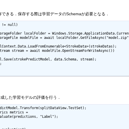
存できる．保存する際は学習データのSchemaが必要となる．
作成した学習モデルの評価を行う．
dictModel.Transform(splitDataView.TestSet); 

rics metrics = 

aluate(predictions, "Label");
