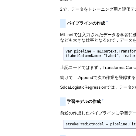
2で，データをトレーニング用と評価テ
†
パイプラインの作成
ML.netでは入力されたデータを学
なども大きな仕事となるので，データ
var pipeline = mLContext.Transfor
(labelColumnName: "Label", featur
上記コードではまず，Transforms.Conc
続けて，.Appendで次の作業を登録する
SdcaLogisticRegressionで
†
学習モデルの作成
前述の作成したパイプラインに学習デ
strokePredictModel = pipeline.Fit