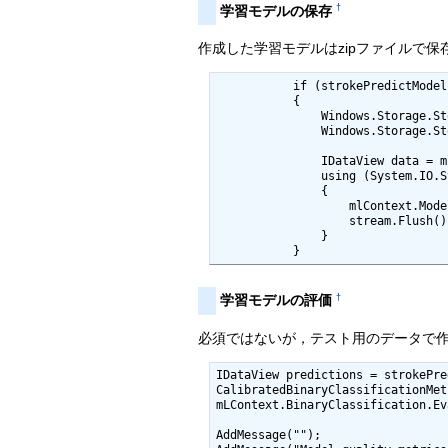
†
学習モデルの保存
作成した学習モデルはzipファイルで保
           if (strokePredictModel != null)

           {

               Windows.Storage.StorageFolder localFolder = Windows.Storage.ApplicationData.Current.LocalFolder;

               Windows.Storage.StorageFile modelFile = await localFolder.GetFileAsync("model.zip");

               IDataView data = mlContext.Data.LoadFromEnumerable<StrokeData>(strokeDatas);

               using (System.IO.Stream stream = await modelFile.OpenStreamForWriteAsync())

               {

                   mlContext.Model.Save(strokePredictModel, data.Schema, stream);

                   stream.Flush();

               }

           }
†
学習モデルの評価
必須ではないが，テスト用のデータで
IDataView predictions = strokePre
CalibratedBinaryClassificationMet
mLContext.BinaryClassification.Ev
AddMessage("");
