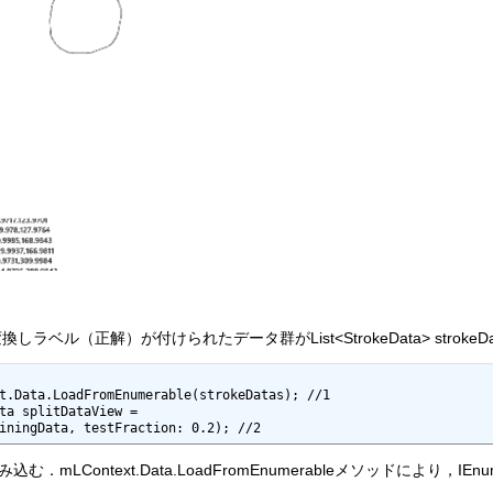
ベル（正解）が付けられたデータ群がList<StrokeData> stroke
t.Data.LoadFromEnumerable(strokeDatas); //1

ta splitDataView = 

iningData, testFraction: 0.2); //2
．mLContext.Data.LoadFromEnumerableメソッドにより，IE