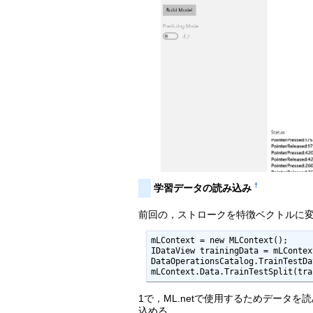
†
学習データの読み込み
前回の，ストロークを特徴ベクトルに変換しラ
mLContext = new MLContext();

IDataView trainingData = mLContex
DataOperationsCatalog.TrainTestDa
mLContext.Data.TrainTestSplit(tra
1で，ML.netで使用するためデータを読み込む
込める．