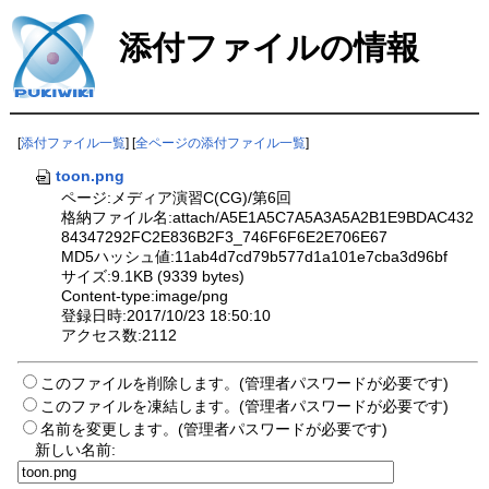
添付ファイルの情報
[
添付ファイル一覧
] [
全ページの添付ファイル一覧
]
toon.png
ページ:メディア演習C(CG)/第6回
格納ファイル名:attach/A5E1A5C7A5A3A5A2B1E9BDAC432
84347292FC2E836B2F3_746F6F6E2E706E67
MD5ハッシュ値:11ab4d7cd79b577d1a101e7cba3d96bf
サイズ:9.1KB (9339 bytes)
Content-type:image/png
登録日時:2017/10/23 18:50:10
アクセス数:2112
このファイルを削除します。(管理者パスワードが必要です)
このファイルを凍結します。(管理者パスワードが必要です)
名前を変更します。(管理者パスワードが必要です)
新しい名前: