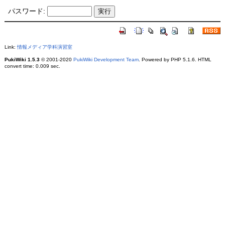
パスワード:
Link:
情報メディア学科演習室
PukiWiki 1.5.3
© 2001-2020
PukiWiki Development Team
. Powered by PHP 5.1.6. HTML
convert time: 0.009 sec.