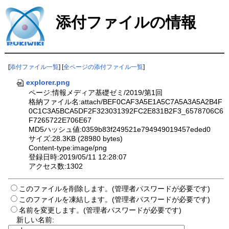
添付ファイルの情報
[
添付ファイル一覧
] [
全ページの添付ファイル一覧
]
explorer.png
ページ:情報メディア基礎ゼミ/2019/第1回
格納ファイル名:attach/BEF0CAF3A5E1A5C7A5A3A5A2B4F
0C1C3A5BCA5DF2F323031392FC2E831B2F3_6578706C6
F7265722E706E67
MD5ハッシュ値:0359b83f249521e794949019457eded0
サイズ:28.3KB (28980 bytes)
Content-type:image/png
登録日時:2019/05/11 12:28:07
アクセス数:1302
このファイルを削除します。(管理者パスワードが必要です)
このファイルを凍結します。(管理者パスワードが必要です)
名前を変更します。(管理者パスワードが必要です)
新しい名前: