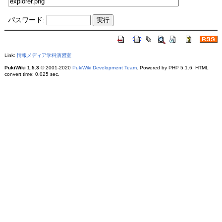
パスワード:
Link:
情報メディア学科演習室
PukiWiki 1.5.3
© 2001-2020
PukiWiki Development Team
. Powered by PHP 5.1.6. HTML
convert time: 0.025 sec.