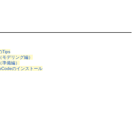
Tips
の２（モデリング編）
１（準備編）
ioCodeのインストール