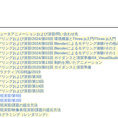
ュータアニメーションおよび演習/問い合わせ先
リングおよび演習/2024/第03回 環境構築とThree.js入門/Three.js入門
リングおよび演習/2024/第02回 Blenderによるモデリング体験/その他の
デリングおよび演習/2024/第02回 Blenderによるモデリング体験/そ
デリングおよび演習/2024/第02回 Blenderによるモデリング体験/その
リングおよび演習/2024/第01回 ガイダンスと演習準備/04_VisualStud
デリングおよび演習/2023/第13回 制約を用いたアニメーション
デリングおよび演習/2020/第01回 ガイダンスと演習準備
ラクティブCG特論/2019
デリングおよび演習/第3回
デリングおよび演習/第13回
デリングおよび演習/第14回
デリングおよび演習/第15回
現演習/第9回
現演習/第3回
現演習/課題の提出方法
現演習/映像表現演習/課題の提出方法
ログラミング（レンダリング）