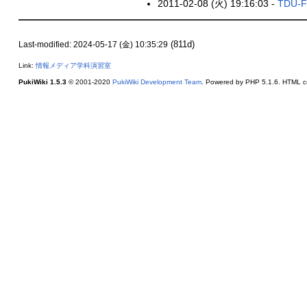
2011-02-08 (火) 19:16:03 -
TDU-FI
(811d)
Last-modified: 2024-05-17 (金) 10:35:29
Link:
情報メディア学科演習室
PukiWiki 1.5.3
© 2001-2020
PukiWiki Development Team
. Powered by PHP 5.1.6. HTML co