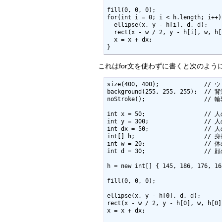
fill(0, 0, 0);                  
for(int i = 0; i < h.length; i++) 
  ellipse(x, y - h[i], d, d);               // 頭

  rect(x - w / 2, y - h[i], w, h[i]);       // 胴体

  x = x + dx;

}
これはfor文を使わずに書くと次のよう
size(400, 400);             /
background(255, 255, 255);  // 
noStroke();                 //
int x = 50;                 
int y = 300;                //
int dx = 50;                /
int[] h;                    // 身
int w = 20;                 // 体
int d = 30;                 // 
h = new int[] { 145, 186, 176, 
fill(0, 0, 0);                  
ellipse(x, y - h[0], d, d);      
rect(x - w / 2, y - h[0], w, h[0
x = x + dx;
