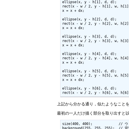
ellipse(x, y - h[1], d, d);      
rect(x - w / 2, y - h[1], w, h[1
x = x + dx;

ellipse(x, y - h[2], d, d);      
rect(x - w / 2, y - h[2], w, h[2
x = x + dx;

ellipse(x, y - h[3], d, d);      
rect(x - w / 2, y - h[3], w, h[3
x = x + dx;

ellipse(x, y - h[4], d, d);      
rect(x - w / 2, y - h[4], w, h[4
x = x + dx;

ellipse(x, y - h[5], d, d);      
rect(x - w / 2, y - h[5], w, h[5
x = x + dx;

ellipse(x, y - h[6], d, d);      
rect(x - w / 2, y - h[6], w, h[6
上記から分かる通り，似たようなことを
最初の一人だけ描く部分を取り出すと
size(400, 400);             /
background(255, 255, 255);  // 