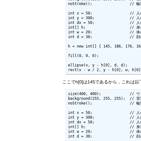
noStroke();                 //
int x = 50;                 
int y = 300;                //
int dx = 50;                /
int[] h;                    // 身
int w = 20;                 // 体
int d = 30;                 // 
h = new int[] { 145, 186, 176, 
fill(0, 0, 0);                  
ellipse(x, y - h[0], d, d);      
rect(x - w / 2, y - h[0], w, h[0
ここでh[0]は145であるから，これは
size(400, 400);             /
background(255, 255, 255);  // 
noStroke();                 //
int x = 50;                 
int y = 300;                //
int dx = 50;                /
int[] h;                    // 身
int w = 20;                 // 体
int d = 30;                 // 