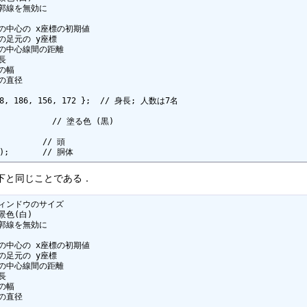
 輪郭線を無効に 

// 人の中心の x座標の初期値

 人の足元の y座標

/ 人の中心線間の距離

長

の幅

顔の直径

168, 186, 156, 172 };  // 身長; 人数は7名

            // 塗る色 (黒)

         // 頭

]);       // 胴体
以下と同じことである．
/ ウィンドウのサイズ

背景色(白)

 輪郭線を無効に 

// 人の中心の x座標の初期値

 人の足元の y座標

/ 人の中心線間の距離

長

の幅

顔の直径
