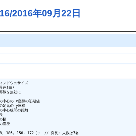
/2016年09月22日
/ ウィンドウのサイズ

背景色(白)

 輪郭線を無効に 

// 人の中心の x座標の初期値

 人の足元の y座標

/ 人の中心線間の距離

長

の幅

顔の直径

168, 186, 156, 172 };  // 身長; 人数は7名
