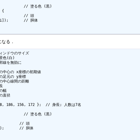
            // 塗る色 (黒)

{

になる．
/ ウィンドウのサイズ

背景色(白)

 輪郭線を無効に 

// 人の中心の x座標の初期値

 人の足元の y座標

/ 人の中心線間の距離

長

の幅

顔の直径

168, 186, 156, 172 };  // 身長; 人数は7名

            // 塗る色 (黒)

         // 頭

]);       // 胴体
