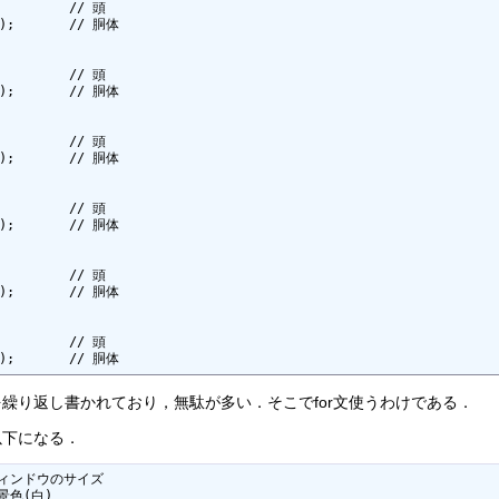
         // 頭

]);       // 胴体

         // 頭

]);       // 胴体

         // 頭

]);       // 胴体

         // 頭

]);       // 胴体

         // 頭

]);       // 胴体

         // 頭

]);       // 胴体
繰り返し書かれており，無駄が多い．そこでfor文使うわけである．
以下になる．
/ ウィンドウのサイズ

背景色(白)
