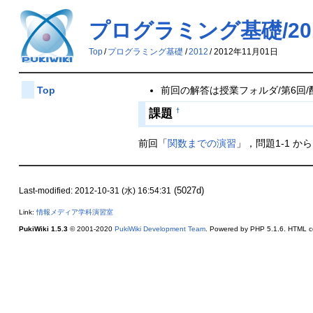
プログラミング基礎/2012
Top
/
プログラミング基礎
/
2012
/
2012年11月01日
前回の解答は授業フォルダ/第6回
Top
課題
†
前回「
関数までの演習
」，問題1-1 から
(5027d)
Last-modified: 2012-10-31 (水) 16:54:31
Link:
情報メディア学科演習室
PukiWiki 1.5.3
© 2001-2020
PukiWiki Development Team
. Powered by PHP 5.1.6. HTML co