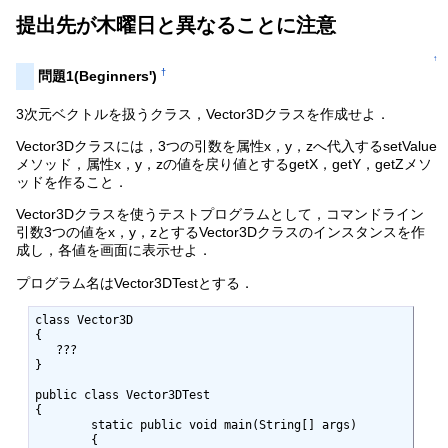
提出先が木曜日と異なることに注意
↑
†
問題1(Beginners')
3次元ベクトルを扱うクラス，Vector3Dクラスを作成せよ．
Vector3Dクラスには，3つの引数を属性x，y，zへ代入するsetValue
メソッド，属性x，y，zの値を戻り値とするgetX，getY，getZメソ
ッドを作ること．
Vector3Dクラスを使うテストプログラムとして，コマンドライン
引数3つの値をx，y，zとするVector3Dクラスのインスタンスを作
成し，各値を画面に表示せよ．
プログラム名はVector3DTestとする．
class Vector3D

{

   ???

}

public class Vector3DTest

{  

	static public void main(String[] args)

	{
