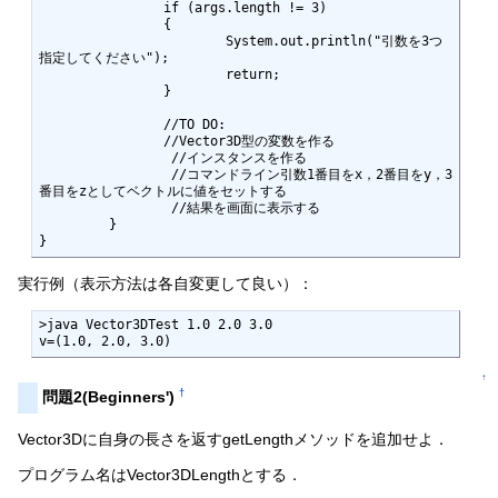
		if (args.length != 3)

		{

			System.out.println("引数を3つ
指定してください");

			return;

		}

		//TO DO:

 		//Vector3D型の変数を作る

                 //インスタンスを作る

                 //コマンドライン引数1番目をx，2番目をy，3
番目をzとしてベクトルに値をセットする

                 //結果を画面に表示する

	 }

}
実行例（表示方法は各自変更して良い）：
>java Vector3DTest 1.0 2.0 3.0

v=(1.0, 2.0, 3.0)
↑
†
問題2(Beginners')
Vector3Dに自身の長さを返すgetLengthメソッドを追加せよ．
プログラム名はVector3DLengthとする．