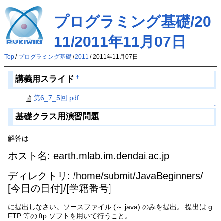
プログラミング基礎/20
11/2011年11月07日
Top
/
プログラミング基礎
/
2011
/
2011年11月07日
講義用スライド
†
第6_7_5回.pdf
↑
基礎クラス用演習問題
†
解答は
ホスト名: earth.mlab.im.dendai.ac.jp
ディレクトリ: /home/submit/JavaBeginners/
[今日の日付]/[学籍番号]
に提出しなさい。ソースファイル (～.java) のみを提出。 提出は g
FTP 等の ftp ソフトを用いて行うこと。