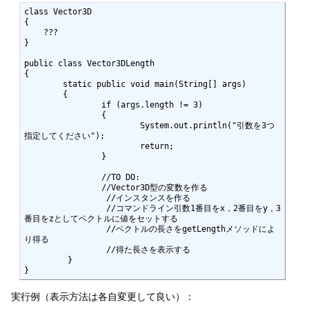
class Vector3D

{

    ???

}  

public class Vector3DLength

{  

	static public void main(String[] args)

	{

		if (args.length != 3)

		{

			System.out.println("引数を3つ
指定してください");

			return;

		}

		//TO DO:

		//Vector3D型の変数を作る

                 //インスタンスを作る

                 //コマンドライン引数1番目をx，2番目をy，3
番目をzとしてベクトルに値をセットする

                 //ベクトルの長さをgetLengthメソッドによ
り得る

                 //得た長さを表示する         

	 }

} 
実行例（表示方法は各自変更して良い）：