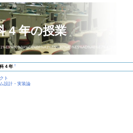
 4 年の授業
1%E9%80%9A%E4%BF%A1%E5%B7%A5%E5%AD%A6%E7%A7%91+4+%E5
†
 4 年
クト
ム設計・実装論