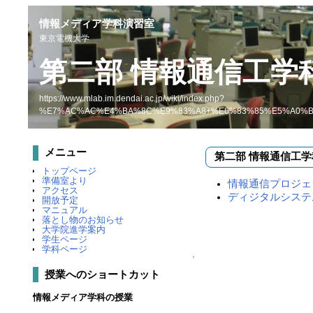
情報メディア学科演習室
東京電機大学
第二部 情報通信工学科
https://www.mlab.im.dendai.ac.jp/wiki/index.php?
%E7%AC%AC%E4%BA%8C%E9%83%A8+%E6%83%85%E5%A0%B
メニュー
第二部 情報通信工学科
トップページ
準備室より
情報通信プロジェ
アクセス
ディジタルシステ
開放予定
マニュアル
落とし物のお知らせ
大学院進学案内
学生ページ
学科ページ
↑
授業へのショートカット
情報メディア学科の授業