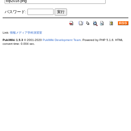
パスワード:
Link:
情報メディア学科演習室
PukiWiki 1.5.3
© 2001-2020
PukiWiki Development Team
. Powered by PHP 5.1.6. HTML
convert time: 0.004 sec.