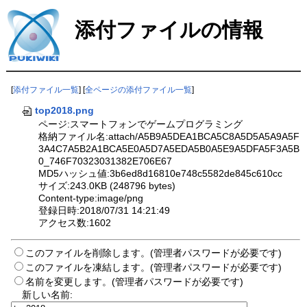
添付ファイルの情報
[
添付ファイル一覧
] [
全ページの添付ファイル一覧
]
top2018.png
ページ:スマートフォンでゲームプログラミング
格納ファイル名:attach/A5B9A5DEA1BCA5C8A5D5A5A9A5F
3A4C7A5B2A1BCA5E0A5D7A5EDA5B0A5E9A5DFA5F3A5B
0_746F70323031382E706E67
MD5ハッシュ値:3b6ed8d16810e748c5582de845c610cc
サイズ:243.0KB (248796 bytes)
Content-type:image/png
登録日時:2018/07/31 14:21:49
アクセス数:1602
このファイルを削除します。(管理者パスワードが必要です)
このファイルを凍結します。(管理者パスワードが必要です)
名前を変更します。(管理者パスワードが必要です)
新しい名前: