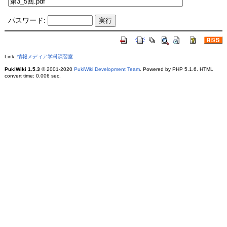
パスワード:
Link:
情報メディア学科演習室
PukiWiki 1.5.3
© 2001-2020
PukiWiki Development Team
. Powered by PHP 5.1.6. HTML
convert time: 0.006 sec.