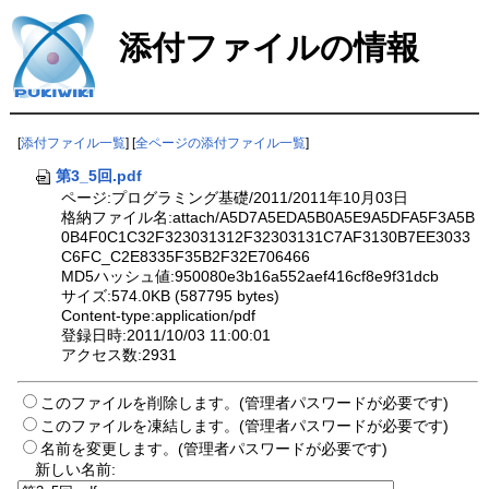
添付ファイルの情報
[
添付ファイル一覧
] [
全ページの添付ファイル一覧
]
第3_5回.pdf
ページ:プログラミング基礎/2011/2011年10月03日
格納ファイル名:attach/A5D7A5EDA5B0A5E9A5DFA5F3A5B
0B4F0C1C32F323031312F32303131C7AF3130B7EE3033
C6FC_C2E8335F35B2F32E706466
MD5ハッシュ値:950080e3b16a552aef416cf8e9f31dcb
サイズ:574.0KB (587795 bytes)
Content-type:application/pdf
登録日時:2011/10/03 11:00:01
アクセス数:2931
このファイルを削除します。(管理者パスワードが必要です)
このファイルを凍結します。(管理者パスワードが必要です)
名前を変更します。(管理者パスワードが必要です)
新しい名前: