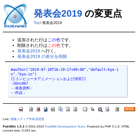
発表会2019
の変更点
Top
/
発表会2019
追加された行は
この色
です。
削除された行は
この色
です。
発表会2019
へ行く。
発表会2019 の差分を削除
#author("2019-07-18T16:19:17+09:00","default:kyo-i
n","kyo-in")
[[コンピュータアニメーションおよび演習]]
-16nc067
--発表資料：
--作品：
Link:
情報メディア学科演習室
PukiWiki 1.5.3
© 2001-2020
PukiWiki Development Team
. Powered by PHP 5.1.6. HTML
convert time: 0.003 sec.