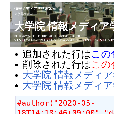
情報メディア学科演習室
東京電機大学
大学院 情報メディア
https://www.mlab.im.dendai.ac.jp/wiki/index.php?
%E5%A4%A7%E5%AD%A6%E9%99%A2+%E6%83%85%E5%A0%B
追加された行は
この
削除された行は
この
大学院 情報メディ
大学院 情報メディア
#author("2020-05-
18T14:18:46+09:00","d