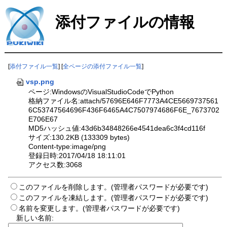
添付ファイルの情報
[
添付ファイル一覧
] [
全ページの添付ファイル一覧
]
vsp.png
ページ:WindowsのVisualStudioCodeでPython
格納ファイル名:attach/57696E646F7773A4CE5669737561
6C53747564696F436F6465A4C7507974686F6E_7673702
E706E67
MD5ハッシュ値:43d6b34848266e4541dea6c3f4cd116f
サイズ:130.2KB (133309 bytes)
Content-type:image/png
登録日時:2017/04/18 18:11:01
アクセス数:3068
このファイルを削除します。(管理者パスワードが必要です)
このファイルを凍結します。(管理者パスワードが必要です)
名前を変更します。(管理者パスワードが必要です)
新しい名前: