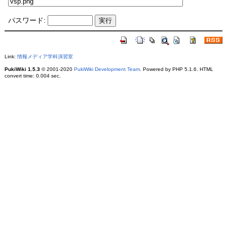
パスワード:
Link:
情報メディア学科演習室
PukiWiki 1.5.3
© 2001-2020
PukiWiki Development Team
. Powered by PHP 5.1.6. HTML
convert time: 0.004 sec.