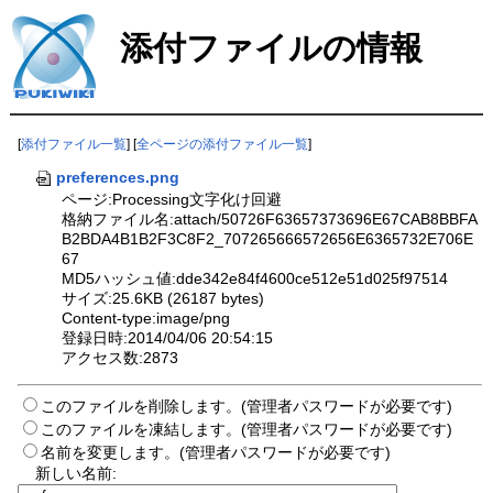
添付ファイルの情報
[
添付ファイル一覧
] [
全ページの添付ファイル一覧
]
preferences.png
ページ:Processing文字化け回避
格納ファイル名:attach/50726F63657373696E67CAB8BBFA
B2BDA4B1B2F3C8F2_707265666572656E6365732E706E
67
MD5ハッシュ値:dde342e84f4600ce512e51d025f97514
サイズ:25.6KB (26187 bytes)
Content-type:image/png
登録日時:2014/04/06 20:54:15
アクセス数:2873
このファイルを削除します。(管理者パスワードが必要です)
このファイルを凍結します。(管理者パスワードが必要です)
名前を変更します。(管理者パスワードが必要です)
新しい名前: