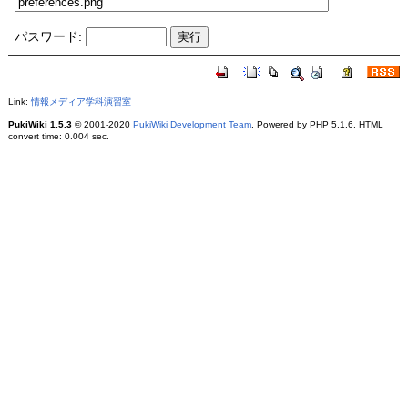
パスワード:
Link:
情報メディア学科演習室
PukiWiki 1.5.3
© 2001-2020
PukiWiki Development Team
. Powered by PHP 5.1.6. HTML
convert time: 0.004 sec.