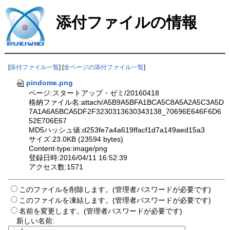
添付ファイルの情報
[
添付ファイル一覧
] [
全ページの添付ファイル一覧
]
pindome.png
ページ:スタートアップ・ゼミ/20160418
格納ファイル名:attach/A5B9A5BFA1BCA5C8A5A2A5C3A5D
7A1A6A5BCA5DF2F3230313630343138_70696E646F6D6
52E706E67
MD5ハッシュ値:d253fe7a4a619ffacf1d7a149aed15a3
サイズ:23.0KB (23594 bytes)
Content-type:image/png
登録日時:2016/04/11 16:52:39
アクセス数:1571
このファイルを削除します。(管理者パスワードが必要です)
このファイルを凍結します。(管理者パスワードが必要です)
名前を変更します。(管理者パスワードが必要です)
新しい名前: