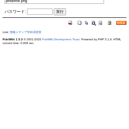
パスワード:
Link:
情報メディア学科演習室
PukiWiki 1.5.3
© 2001-2020
PukiWiki Development Team
. Powered by PHP 5.1.6. HTML
convert time: 0.008 sec.