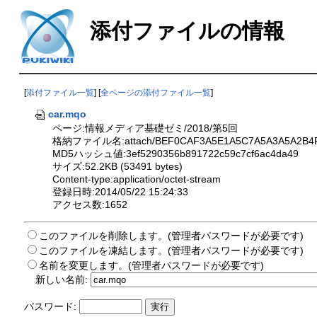
添付ファイルの情報
[
添付ファイル一覧
] [
全ページの添付ファイル一覧
]
car.mqo
ページ:情報メディア基礎ゼミ/2018/第5回
格納ファイル名:attach/BEF0CAF3A5E1A5C7A5A3A5A2B4F
MD5ハッシュ値:3ef5290356b891722c59c7cf6ac4da49
サイズ:52.2KB (53491 bytes)
Content-type:application/octet-stream
登録日時:2014/05/22 15:24:33
アクセス数:1652
このファイルを削除します。(管理者パスワードが必要です)
このファイルを凍結します。(管理者パスワードが必要です)
名前を変更します。(管理者パスワードが必要です)
新しい名前:
パスワード: