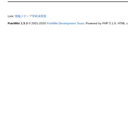
Link:
情報メディア学科演習室
PukiWiki 1.5.3
© 2001-2020
PukiWiki Development Team
. Powered by PHP 5.1.6. HTML co