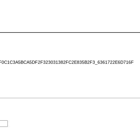
0C1C3A5BCA5DF2F323031382FC2E835B2F3_6361722E6D716F