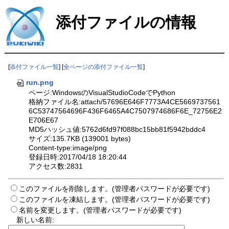
添付ファイルの情報
[
添付ファイル一覧
] [
全ページの添付ファイル一覧
]
run.png
ページ:WindowsのVisualStudioCodeでPython
格納ファイル名:attach/57696E646F7773A4CE5669737561
6C53747564696F436F6465A4C7507974686F6E_72756E2
E706E67
MD5ハッシュ値:5762d6fd97f088bc15bb81f5942bddc4
サイズ:135.7KB (139001 bytes)
Content-type:image/png
登録日時:2017/04/18 18:20:44
アクセス数:2831
このファイルを削除します。(管理者パスワードが必要です)
このファイルを凍結します。(管理者パスワードが必要です)
名前を変更します。(管理者パスワードが必要です)
新しい名前: