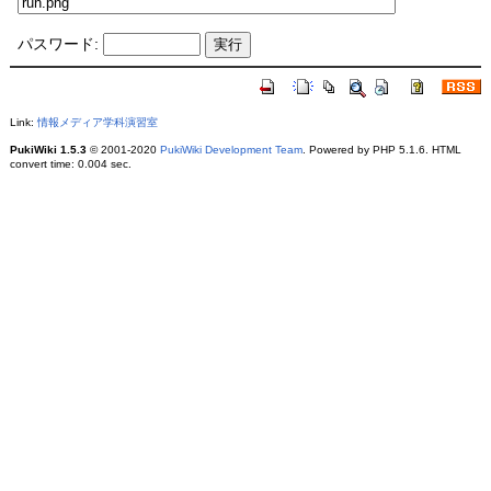
パスワード:
Link:
情報メディア学科演習室
PukiWiki 1.5.3
© 2001-2020
PukiWiki Development Team
. Powered by PHP 5.1.6. HTML
convert time: 0.004 sec.